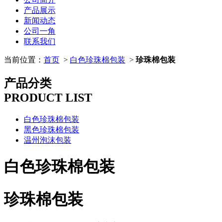
产品展示
新闻动态
公司一角
联系我们
当前位置：
首页
>
白色珍珠棉包装
>
珍珠棉包装
产品分类
PRODUCT LIST
白色珍珠棉包装
黑色珍珠棉包装
温州泡沫包装
白色珍珠棉包装
珍珠棉包装