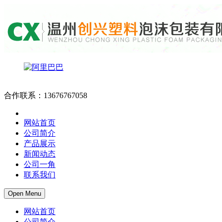
合作联系：13676767058
网站首页
公司简介
产品展示
新闻动态
公司一角
联系我们
Open Menu
网站首页
公司简介