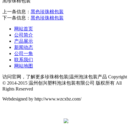
黑珍珠棉包装
上一条信息：
黑色珍珠棉包装
下一条信息：
黑色珍珠棉包装
网站首页
公司简介
产品展示
新闻动态
公司一角
联系我们
网站地图
访问官网，了解更多珍珠棉包装|温州泡沫包装产品 Copyright
© 2014-2015 温州创兴塑料泡沫包装有限公司 版权所有 All
Rights Reserved
Webdesigned by http://www.wzcxbz.com/